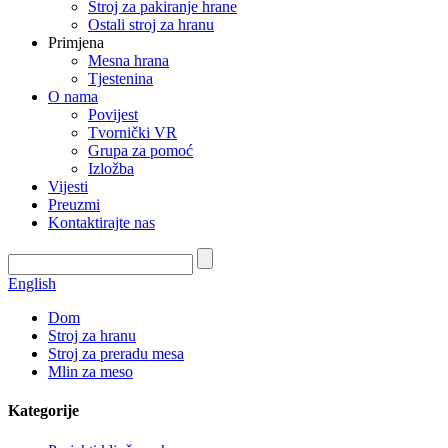
Stroj za pakiranje hrane
Ostali stroj za hranu
Primjena
Mesna hrana
Tjestenina
O nama
Povijest
Tvornički VR
Grupa za pomoć
Izložba
Vijesti
Preuzmi
Kontaktirajte nas
English
Dom
Stroj za hranu
Stroj za preradu mesa
Mlin za meso
Kategorije