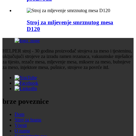
Stroj za mljevenje smrznutog mesa
D120
HELPER stroj - 30 godina proizvođač strojeva za meso i tjesteninu,
uključujući strojeve za izradu ramen rezanaca, vakuumske mješalice
za tijesto, rezače mesa, mljevenje mesa, miksere za meso, bubnjeve
za meso, injektore mesa, pušnice, strojeve za povrće itd.
brze poveznice
Dom
Stroj za hranu
Vijesti
O nama