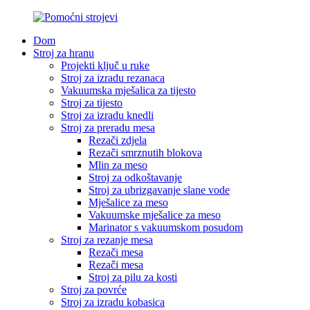
Dom
Stroj za hranu
Projekti ključ u ruke
Stroj za izradu rezanaca
Vakuumska mješalica za tijesto
Stroj za tijesto
Stroj za izradu knedli
Stroj za preradu mesa
Rezači zdjela
Rezači smrznutih blokova
Mlin za meso
Stroj za odkoštavanje
Stroj za ubrizgavanje slane vode
Mješalice za meso
Vakuumske mješalice za meso
Marinator s vakuumskom posudom
Stroj za rezanje mesa
Rezači mesa
Rezači mesa
Stroj za pilu za kosti
Stroj za povrće
Stroj za izradu kobasica