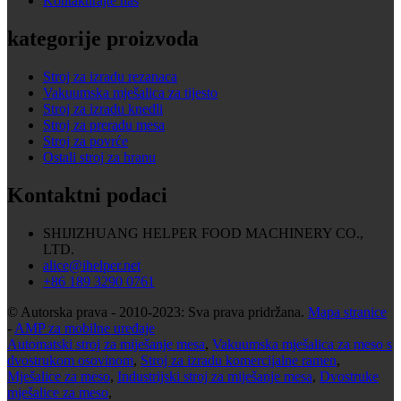
Kontaktirajte nas
kategorije proizvoda
Stroj za izradu rezanaca
Vakuumska mješalica za tijesto
Stroj za izradu knedli
Stroj za preradu mesa
Stroj za povrće
Ostali stroj za hranu
Kontaktni podaci
SHIJIZHUANG HELPER FOOD MACHINERY CO.,
LTD.
alice@ihelper.net
+86 189 3290 0761
© Autorska prava - 2010-2023: Sva prava pridržana.
Mapa stranice
-
AMP za mobilne uređaje
Automatski stroj za miješanje mesa
,
Vakuumska mješalica za meso s
dvostrukom osovinom
,
Stroj za izradu komercijalne ramen
,
Mješalice za meso
,
Industrijski stroj za miješanje mesa
,
Dvostruke
mješalice za meso
,