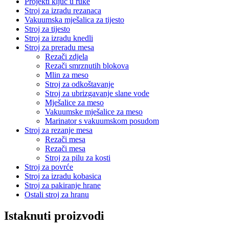
Projekti ključ u ruke
Stroj za izradu rezanaca
Vakuumska mješalica za tijesto
Stroj za tijesto
Stroj za izradu knedli
Stroj za preradu mesa
Rezači zdjela
Rezači smrznutih blokova
Mlin za meso
Stroj za odkoštavanje
Stroj za ubrizgavanje slane vode
Mješalice za meso
Vakuumske mješalice za meso
Marinator s vakuumskom posudom
Stroj za rezanje mesa
Rezači mesa
Rezači mesa
Stroj za pilu za kosti
Stroj za povrće
Stroj za izradu kobasica
Stroj za pakiranje hrane
Ostali stroj za hranu
Istaknuti proizvodi